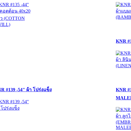
KNR #1
R #139 -54" ผ้า โปร่งแข็ง
KNR #1
MALE