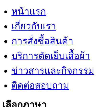
หน้าแรก
เกี่ยวกับเรา
การสั่งซื้อสินค้า
บริการตัดเย็บเสื้อผ้า
ข่าวสารและกิจกรรม
ติดต่อสอบถาม
เลือกภาษา