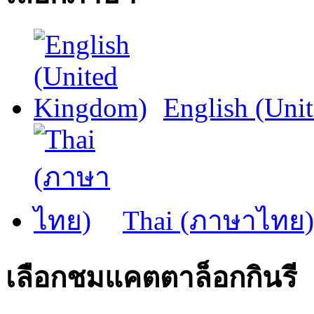
English (Uni
Thai (ภาษาไทย)
เลือกชมแคตตาล็อกกินรี