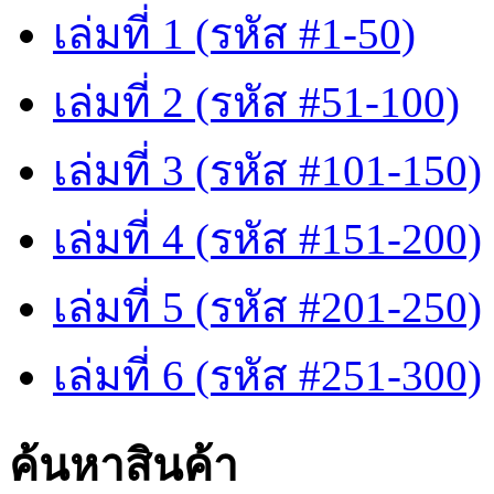
เล่มที่ 1 (รหัส #1-50)
เล่มที่ 2 (รหัส #51-100)
เล่มที่ 3 (รหัส #101-150)
เล่มที่ 4 (รหัส #151-200)
เล่มที่ 5 (รหัส #201-250)
เล่มที่ 6 (รหัส #251-300)
ค้นหาสินค้า