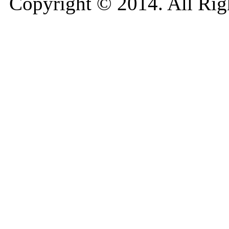
Copyright © 2014. All Rig