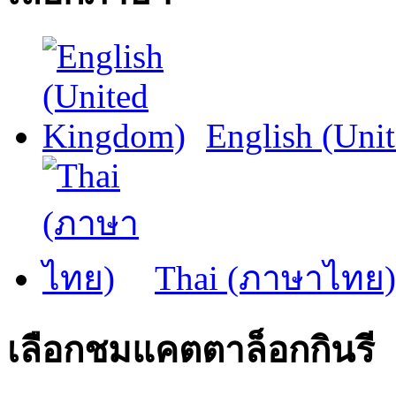
English (Uni
Thai (ภาษาไทย)
เลือกชมแคตตาล็อกกินรี