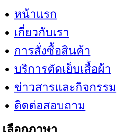
หน้าแรก
เกี่ยวกับเรา
การสั่งซื้อสินค้า
บริการตัดเย็บเสื้อผ้า
ข่าวสารและกิจกรรม
ติดต่อสอบถาม
เลือกภาษา