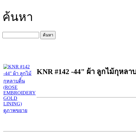
ค้นหา
KNR #142 -44" ผ้า ลูกไม้กุ
ดูภาพขยาย